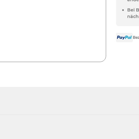
Bei 
näch
Bez