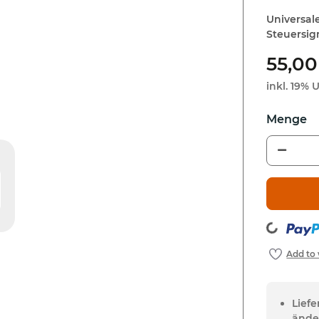
Universale
Steuersig
55,00
inkl. 19% U
Loading...
Lief
ände