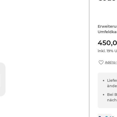
Erweiteru
Umfeldka
450,
inkl. 19% U
Lief
ände
Bei 
näch