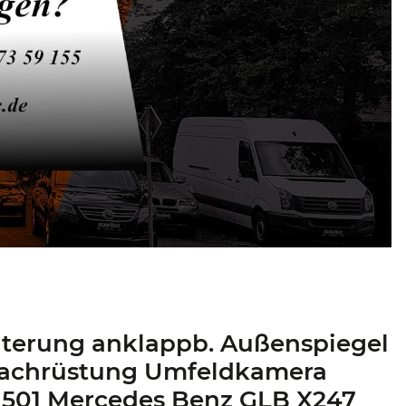
iterung anklappb. Außenspiegel
Nachrüstung Umfeldkamera
 501 Mercedes Benz GLB X247