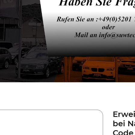
Erwe
bei 
Code