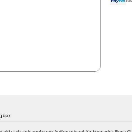
Bez
gbar
elektrisch anklappbaren Außenspiegel für Mercedes Benz G