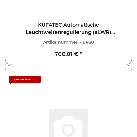
KUFATEC Automatische
Leuchtweitenregulierung (aLWR)
Komplettset für VW Golf 8 VIII CD, CG
Artikelnummer:
49660
700,01 €
*
AUSVERKAUFT