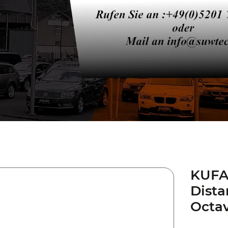
KUFA
Dista
Octa