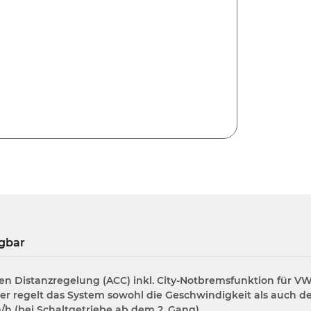
gbar
n Distanzregelung (ACC) inkl. City-Notbremsfunktion für VW
er regelt das System sowohl die Geschwindigkeit als auch
/h (bei Schaltgetriebe ab dem 2. Gang)