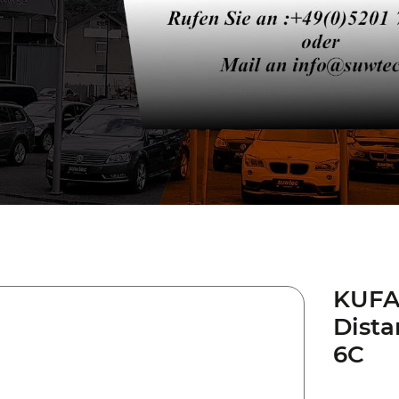
KUFA
Dista
6C