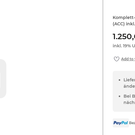
Komplett-
(ACC) ink
1.250
inkl. 19% U
Lief
ände
Bei 
näch
Bez