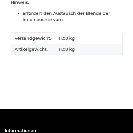
Hinweis:
erfordert den Austausch der Blende der
Innenleuchte vorn
Produkteigenschaft
Wert
Versandgewicht:
11,00 kg
Artikelgewicht:
11,00
kg
Informationen