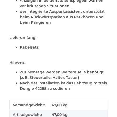
Anzeigen in beiden Außenspiegeln warnen
vor kritischen Situationen
der integrierte Ausparkassistent unterstützt
beim Rückwärtsparken aus Parkboxen und
beim Rangieren
Lieferumfang:
Kabelsatz
Hinweis:
Zur Montage werden weitere Teile benötigt
(z. B. Steuerteile, Halter, Taster)
Nach der Installation ist das Fahrzeug mittels
Dongle 42288 zu codieren
Produkteigenschaft
Wert
Versandgewicht:
47,00 kg
Artikelgewicht:
47,00
kg