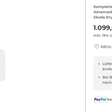
Komplette
Advanced 
Skoda En
1.099
inkl. 19% U
Lief
ände
Bei 
näch
Bez