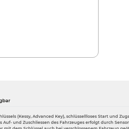
gbar
lüssels (Kessy, Advanced Key), schlüssellloses Start und Z
 Auf- und Zuschliessen des Fahrzeuges erfolgt durch Sensor
er mit dem Schlüssel auch bei verschlossenem Fahrzeug ge