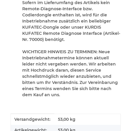
Sofern im Lieferumfang des Artikels kein
Remote-Diagnose-Interface bzw.
Codierdongle enthalten ist, wird für die
Inbetriebnahme zusätzlich ein beliebiger
KUFATEC-Dongle oder unser KURDIS
KUFATEC Remote Diagnose Interface (Artikel-
Nr. 70000) benötigt.
WICHTIGER HINWEIS ZU TERMINEN:
Neue
Inbetriebnahmetermine können aktuell
leider nicht vergeben werden. Wir arbeiten
mit Hochdruck daran, diesen Service
schnellstmöglich wieder anzubieten, und
bitten um Ihr Verständnis. Zur Vereinbarung
eines Termins wenden Sie sich bitte nach
dem Kauf an uns.
Produkteigenschaft
Wert
Versandgewicht:
53,00 kg
Artikelgewicht:
53,00
kg