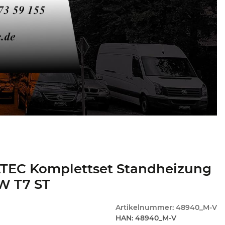
TEC Komplettset Standheizung
W T7 ST
Artikelnummer:
48940_M-V
HAN:
48940_M-V