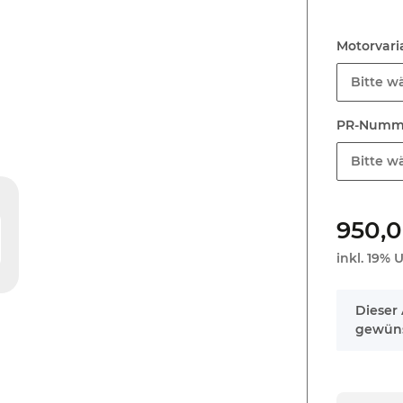
Motorvar
Bitte wä
PR-Num
Bitte wä
950,
inkl. 19% U
x
Dieser 
gewüns