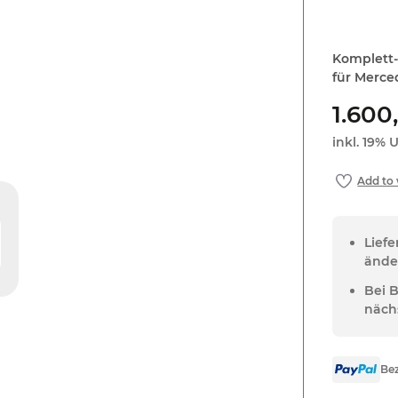
Komplett-
für Merce
1.600
inkl. 19% U
Lief
ände
Bei 
näch
Bez