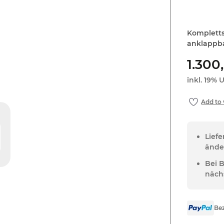
Kompletts
anklappba
1.300
inkl. 19% U
Lief
ände
Bei 
näch
Bez