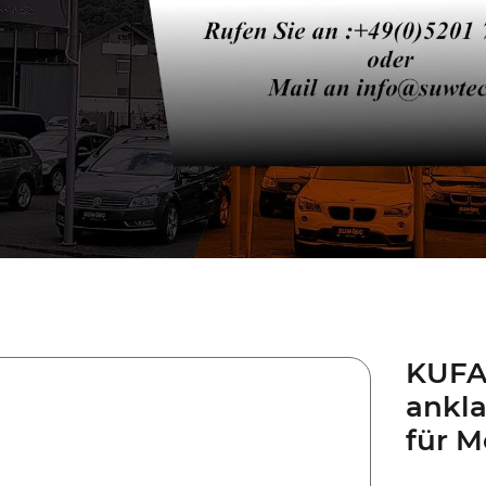
KUFAT
ankl
für M