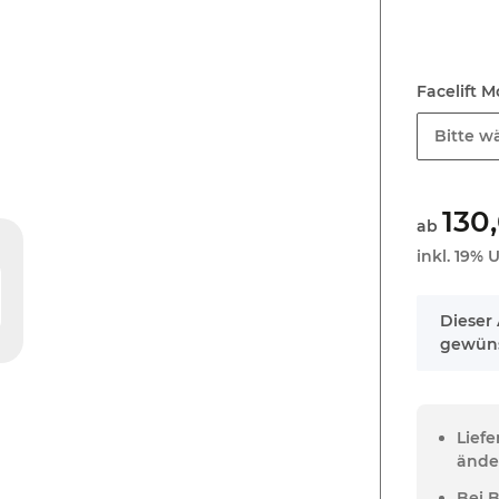
Facelift 
Bitte wä
130
ab
inkl. 19% U
x
Dieser 
gewüns
Lief
ände
Bei 