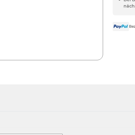
näch
Bez