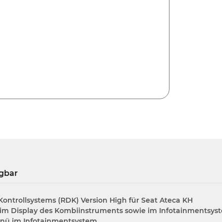
gbar
ontrollsystems (RDK) Version High für Seat Ateca KH
r im Display des Kombiinstruments sowie im Infotainmentsys
Menü im Infotainmentsystem