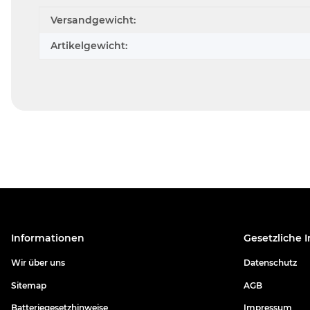
Produkteigenschaft
Wert
Versandgewicht:
Artikelgewicht:
Informationen
Gesetzliche 
Wir über uns
Datenschutz
Sitemap
AGB
Batteriegesetzhinweise
Impressum