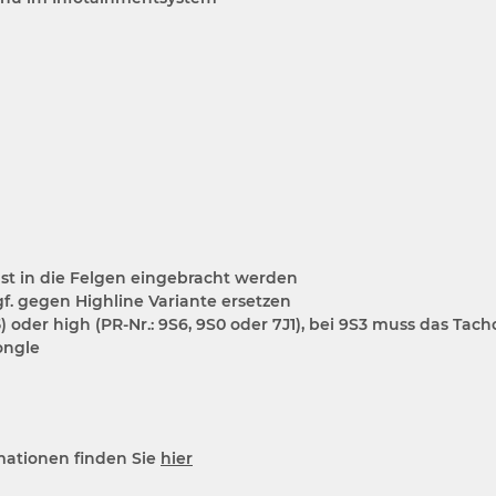
t in die Felgen eingebracht werden
. gegen Highline Variante ersetzen
 oder high (PR-Nr.: 9S6, 9S0 oder 7J1), bei 9S3 muss das Tac
ongle
mationen finden Sie
hier