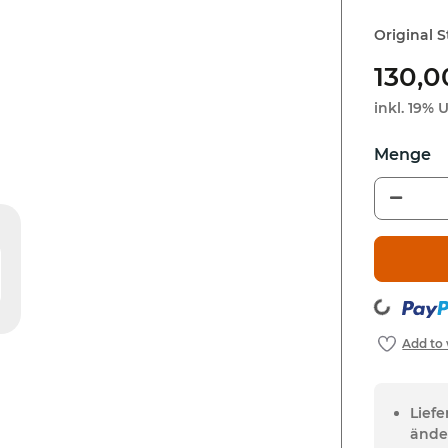
Original 
130,0
inkl. 19% U
Loading...
Lief
ände