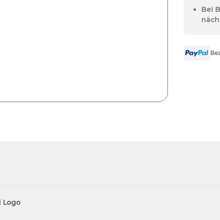
Bei 
näch
Bez
i Logo