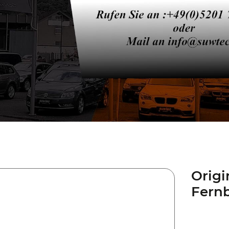
Origi
Fern