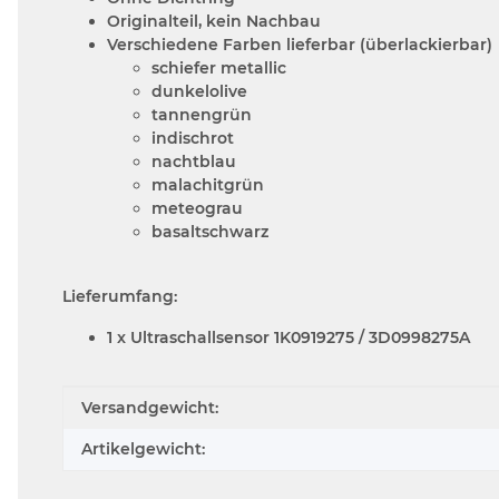
Originalteil, kein Nachbau
Verschiedene Farben lieferbar (überlackierbar)
schiefer metallic
dunkelolive
tannengrün
indischrot
nachtblau
malachitgrün
meteograu
basaltschwarz
Lieferumfang:
1 x Ultraschallsensor 1K0919275 / 3D0998275A
Produkteigenschaft
Wert
Versandgewicht:
Artikelgewicht: