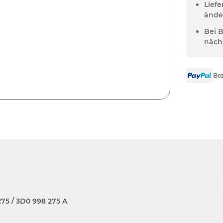
Lief
ände
Bei 
näch
Bez
275 / 3D0 998 275 A