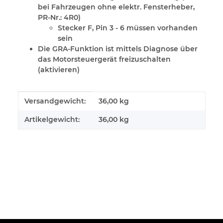
bei Fahrzeugen ohne elektr. Fensterheber,
PR-Nr.: 4R0)
Stecker F, Pin 3 - 6 müssen vorhanden
sein
Die GRA-Funktion ist mittels Diagnose über
das Motorsteuergerät freizuschalten
(aktivieren)
Produkteigenschaft
Wert
Versandgewicht:
36,00 kg
Artikelgewicht:
36,00
kg