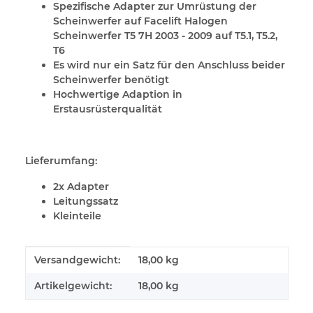
Spezifische Adapter zur Umrüstung der
Scheinwerfer auf Facelift Halogen
Scheinwerfer T5 7H 2003 - 2009 auf T5.1, T5.2,
T6
Es wird nur ein Satz für den Anschluss beider
Scheinwerfer benötigt
Hochwertige Adaption in
Erstausrüsterqualität
Lieferumfang:
2x Adapter
Leitungssatz
Kleinteile
Produkteigenschaft
Wert
Versandgewicht:
18,00 kg
Artikelgewicht:
18,00
kg