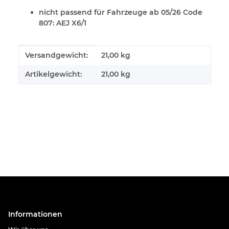
nicht passend für Fahrzeuge ab 05/26 Code
807: AEJ X6/1
Produkteigenschaft
Wert
Versandgewicht:
21,00 kg
Artikelgewicht:
21,00
kg
Informationen