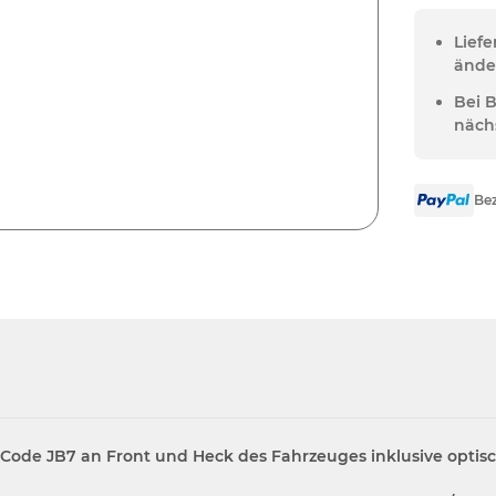
Lief
ände
Bei 
näch
Bez
Code JB7 an Front und Heck des Fahrzeuges inklusive optisc