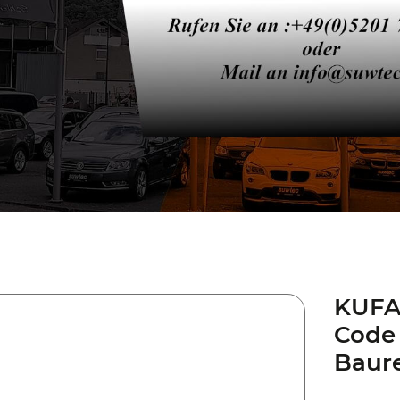
KUFAT
Code 
Baur